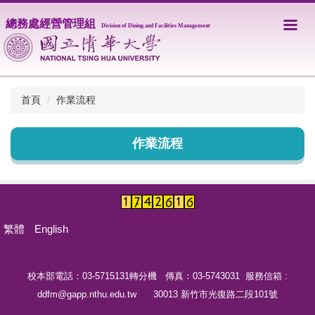
跳
總務處經營管理組
到
Division of Dining and Facilities Management
主
要
內
容
區
首頁
作業流程
作業流程
繁體
English
校本部電話：03-5715131轉分機 傳真：03-5743031 服務信箱 :
ddfm@gapp.nthu.edu.tw 30013 新竹市光復路二段101號