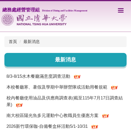
跳
總務處經營管理組
到
Division of Dining and Facilities Management
主
要
內
容
區
首頁
最新消息
最新消息
8/3-8/15水木餐廳滿意度調查活動
本校餐廳寒、暑假及學期中舉辦營隊或活動用餐規範
校內餐廳使用油品及供應商調查表(截至115年7月17日調查結
果)
南大校區陽光魚多元運動中心教職員生優惠方案
2026新竹環保咖-自備餐盒杯活動5/1-10/31